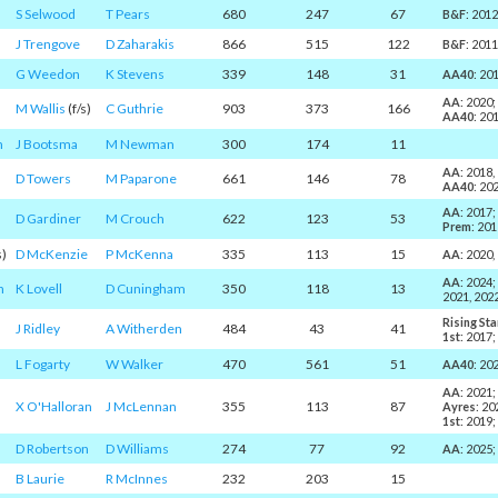
S Selwood
T Pears
680
247
67
B&F
: 201
J Trengove
D Zaharakis
866
515
122
B&F
: 2011
G Weedon
K Stevens
339
148
31
AA40
: 20
AA
: 2020
M Wallis
(f/s)
C Guthrie
903
373
166
AA40
: 20
n
J Bootsma
M Newman
300
174
11
AA
: 2018,
D Towers
M Paparone
661
146
78
AA40
: 20
AA
: 2017
D Gardiner
M Crouch
622
123
53
Prem
: 20
s)
D McKenzie
P McKenna
335
113
15
AA
: 2020,
AA
: 2024
n
K Lovell
D Cuningham
350
118
13
2021, 202
Rising Sta
J Ridley
A Witherden
484
43
41
1st
: 2017
L Fogarty
W Walker
470
561
51
AA40
: 20
AA
: 2021
X O'Halloran
J McLennan
355
113
87
Ayres
: 20
1st
: 2019
D Robertson
D Williams
274
77
92
AA
: 2025
B Laurie
R McInnes
232
203
15