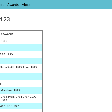
ers
Awards
About
nd 23
d Awards
, 1989
4
;
B&F
: 1990
;
Norm Smith
: 1993;
Prem
: 1993,
7
95
6;
Gardiner
: 1995
6, 1996;
Prem
: 1994, 1999, 2001,
3, 2006
 2001;
B&F
: 2001