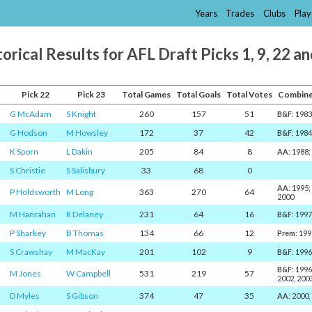
Years
Trades
Clubs
Play
orical Results for AFL Draft Picks 1, 9, 22 a
Pick 22
Pick 23
Total Games
Total Goals
Total Votes
Combine
G McAdam
S Knight
260
157
51
B&F
: 1983
G Hodson
M Howsley
172
37
42
B&F
: 198
K Sporn
L Dakin
205
84
8
AA
: 1988
S Christie
S Salisbury
33
68
0
AA
: 1995
P Holdsworth
M Long
363
270
64
2000
M Hanrahan
R Delaney
231
64
16
B&F
: 199
P Sharkey
B Thomas
134
66
12
Prem
: 19
S Crawshay
M MacKay
201
102
9
B&F
: 199
B&F
: 199
M Jones
W Campbell
531
219
57
2002, 200
D Myles
S Gibson
374
47
35
AA
: 2000,