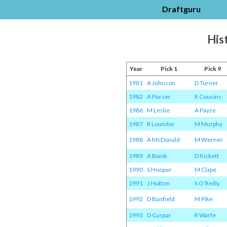
Draftguru
Hist
Year
Pick 1
Pick 9
1981
A Johnson
D Turner
1982
A Purser
R Cousins
1986
M Leslie
A Payze
1987
R Lounder
M Murphy
1988
A McDonald
M Werner
1989
A Banik
D Kickett
1990
S Hooper
M Clape
1991
J Hutton
S O'Reilly
1992
D Banfield
M Pike
1993
D Gaspar
R Warfe