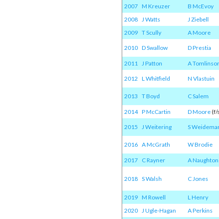
2007
M Kreuzer
B McEvoy
2008
J Watts
J Ziebell
2009
T Scully
A Moore
2010
D Swallow
D Prestia
2011
J Patton
A Tomlinso
2012
L Whitfield
N Vlastuin
2013
T Boyd
C Salem
2014
P McCartin
D Moore
(f/
2015
J Weitering
S Weidema
2016
A McGrath
W Brodie
2017
C Rayner
A Naughton
2018
S Walsh
C Jones
2019
M Rowell
L Henry
2020
J Ugle-Hagan
A Perkins