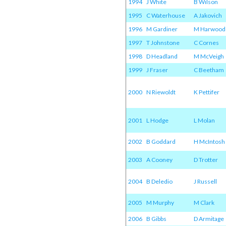
1994
J White
B Wilson
1995
C Waterhouse
A Jakovich
1996
M Gardiner
M Harwood
1997
T Johnstone
C Cornes
1998
D Headland
M McVeigh
1999
J Fraser
C Beetham
2000
N Riewoldt
K Pettifer
2001
L Hodge
L Molan
2002
B Goddard
H McIntosh
2003
A Cooney
D Trotter
2004
B Deledio
J Russell
2005
M Murphy
M Clark
2006
B Gibbs
D Armitage