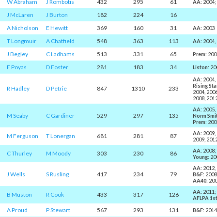
W Abraham
J Rombotis
432
295
61
AA
: 2004
J McLaren
J Burton
182
224
16
A Nicholson
E Hewitt
369
160
31
AA
: 2003
T Longmuir
A Chatfield
548
363
113
AA
: 2004,
J Begley
C Ladhams
513
331
65
Prem
: 20
E Poyas
D Foster
281
183
34
Liston
: 2
AA
: 2004,
Rising Sta
R Hadley
D Petrie
847
1310
233
2004, 2006
2008, 2012
AA
: 2005,
M Seaby
C Gardiner
529
297
135
Norm Smi
Prem
: 200
AA
: 2009,
M Ferguson
T Lonergan
681
281
87
2009, 201
AA
: 2008
C Thurley
M Moody
303
230
86
Young
: 2
AA
: 2012,
J Wells
S Rusling
417
234
79
B&F
: 200
AA40
: 20
AA
: 2011
B Muston
R Cook
433
317
126
AFLPA 1s
A Proud
P Stewart
567
293
131
B&F
: 201