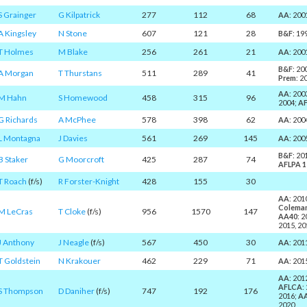
S Grainger
G Kilpatrick
277
112
68
AA
: 200
A Kingsley
N Stone
607
121
28
B&F
: 19
T Holmes
M Blake
256
261
21
AA
: 200
B&F
: 20
A Morgan
T Thurstans
511
289
41
Prem
: 2
AA
: 200
M Hahn
S Homewood
458
315
96
2004;
AF
G Richards
A McPhee
578
398
62
AA
: 200
L Montagna
J Davies
561
269
145
AA
: 200
B&F
: 20
B Staker
G Moorcroft
425
287
74
AFLPA 1
T Roach
(f/s)
R Forster-Knight
428
155
30
AA
: 201
Colema
M LeCras
T Cloke
(f/s)
956
1570
147
AA40
: 
2015, 20
J Anthony
J Neagle
(f/s)
567
450
30
AA
: 201
T Goldstein
N Krakouer
462
229
71
AA
: 201
AA
: 201
AFLCA
:
S Thompson
D Daniher
(f/s)
747
192
176
2016;
A
2020