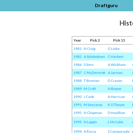
Draftguru
Hist
Year
Pick 2
Pick 15
1981
N Craig
G Linke
1982
A Sidebottom
C Herbert
1986
S Sims
A Wickham
1987
C McDermott
A Jarman
1988
T Breman
D Craven
1989
M Croft
N Bower
1990
J Cook
A Harrison
1991
M Seecamp
K O'Dwyer
1992
N Chapman
D Houlihan
1993
N Lappin
L McCabe
1994
A Rocca
S Camporeale