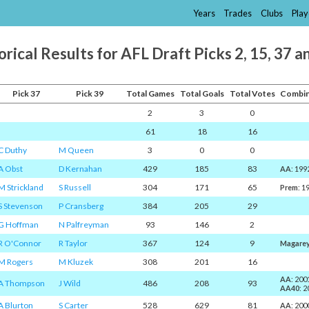
Years
Trades
Clubs
Play
orical Results for AFL Draft Picks 2, 15, 37 a
Pick 37
Pick 39
Total Games
Total Goals
Total Votes
Combin
2
3
0
61
18
16
C Duthy
M Queen
3
0
0
A Obst
D Kernahan
429
185
83
AA
: 199
M Strickland
S Russell
304
171
65
Prem
: 1
S Stevenson
P Cransberg
384
205
29
G Hoffman
N Palfreyman
93
146
2
R O'Connor
R Taylor
367
124
9
Magare
M Rogers
M Kluzek
308
201
16
AA
: 200
A Thompson
J Wild
486
208
93
AA40
: 
A Blurton
S Carter
528
629
81
AA
: 200