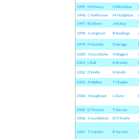
1995
M Primus
D Wheildon
1996
C Heffernan
M Hudghton
1997
B Ottens
J McKay
1998
J Longmuir
B Rawlings
1999
P Hasleby
D Spriggs
2000
J Koschitzke
S Wiggins
2001
L Ball
B Brooks
2002
D Wells
N Smith
2003
A Walker
T Chaplin
2004
J Roughead
L Dunn
2005
D Thomas
T Varcoe
2006
S Gumbleton
D O'Keefe
2007
T Cotchin
R Tarrant