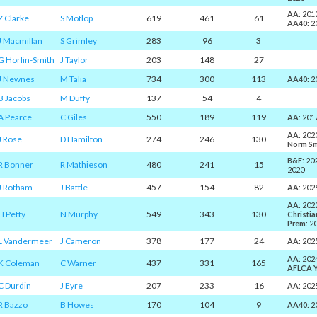
AA
: 201
Z Clarke
S Motlop
619
461
61
AA40
: 
J Macmillan
S Grimley
283
96
3
G Horlin-Smith
J Taylor
203
148
27
J Newnes
M Talia
734
300
113
AA40
: 
B Jacobs
M Duffy
137
54
4
A Pearce
C Giles
550
189
119
AA
: 201
AA
: 202
J Rose
D Hamilton
274
246
130
Norm Sm
B&F
: 20
R Bonner
R Mathieson
480
241
15
2020
J Rotham
J Battle
457
154
82
AA
: 202
AA
: 202
H Petty
N Murphy
549
343
130
Christia
Prem
: 2
L Vandermeer
J Cameron
378
177
24
AA
: 202
AA
: 202
K Coleman
C Warner
437
331
165
AFLCA 
C Durdin
J Eyre
207
233
16
AA
: 202
R Bazzo
B Howes
170
104
9
AA40
: 