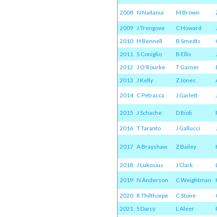
2008
N Naitanui
M Brown
2009
J Trengove
C Howard
2010
H Bennell
B Smedts
2011
S Coniglio
B Ellis
2012
J O'Rourke
T Garner
2013
J Kelly
Z Jones
2014
C Petracca
J Garlett
2015
J Schache
D Rioli
2016
T Taranto
J Gallucci
2017
A Brayshaw
Z Bailey
2018
J Lukosius
J Clark
2019
N Anderson
C Weightman
2020
R Thilthorpe
C Stone
2021
S Darcy
L Aleer