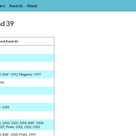
ers
Awards
About
nd 39
ed Awards
2;
B&F
: 1992;
Magarey
: 1997
990
y
: 2001
1, 2002, 2003, 2004;
B&F
: 2004;
2007;
Prem
: 2001, 2002, 2003
0;
B&F
: 2000;
Prem
: 1995